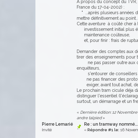
A propos du concept du TVR, u
France du 17-04-2002) :
" ...après plusieurs années de t
mettre définitivement au point...
Cette aventure à coûté cher à la
investissement initial plus é
maintenance coûteuse,
et, pour finir : frais de rupt
Demander des comptes aux décid
tirer des enseignements pour t
ne pas passer outre aux con
enquêteurs,
s'entourer de conseillers 
ne pas financer des prototyp
exiger, avant tout achat, de
Le prochain tram cicule déja dan
distinguer l'essentiel (l'éclaira
surtout, un démarrage et un fr
«
Dernière édition: 12 Novembre 
andre talpied
»
Pierre Lemarié
Re : un tramway nommé.....
Invité
«
Répondre #1 le:
16 Novemb