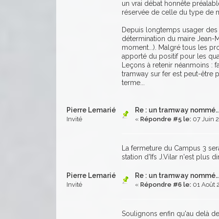
un vrai débat honnête préalable
réservée de celle du type de ma
Depuis longtemps usager des tr
détermination du maire Jean-Mar
moment...). Malgré tous les p
apporté du positif pour les qua
Leçons à retenir néanmoins : fa
tramway sur fer est peut-être p
terme...
Pierre Lemarié
Re : un tramway nommé....
Invité
«
Répondre #5 le:
07 Juin 2
La fermeture du Campus 3 sera
station d'Ifs J.Vilar n'est plus
Pierre Lemarié
Re : un tramway nommé....
Invité
«
Répondre #6 le:
01 Août 2
Soulignons enfin qu'au delà de