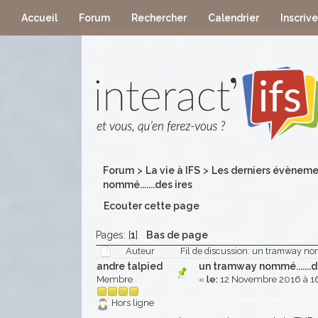
Accueil
Forum
Rechercher
Calendrier
Inscriv
Forum
>
La vie à IFS
>
Les derniers évèneme
nommé.......des ires
Ecouter cette page
Pages: [
1
]
Bas de page
Auteur
Fil de discussion: un tramway nomm
andre talpied
un tramway nommé.......d
Membre
«
le:
12 Novembre 2016 à 16
Hors ligne