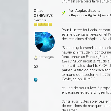
l'humain sera prioritaire sur le 
Gilles
Re : Applaudissons
«
Répondre #5 le:
14 Avril 
GENEVIEVE
Membre
Pour illustrer tout cela, et mon
estime que, sans l'évasion et l
des centaines d'hôpitaux. Voici
"Si en 2019 l’ensemble des entr
n’avaient ni fraudé ni contourné
fonctionner en France 58 centr
Hors ligne
Laval]
. Si l’on inclut la fraude 
niches fiscales, dont le CICE, 
GG
par an
. A titre de comparaison
territoire dont seulement 1 761 
Covid, selon l’IHME. "
et Libé de poursuivre, à propos
entreprises et leurs dirigeants :
"Ainsi, aussi utiles soient-ils 
de ces dons de masques, ou so
de santé."