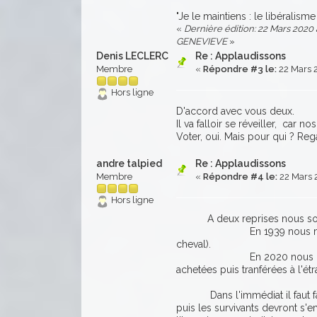
"Je le maintiens : le libéralisme
«
Dernière édition: 22 Mars 2020 à
GENEVIEVE
»
Denis LECLERC
Re : Applaudissons
Membre
«
Répondre #3 le:
22 Mars 
Hors ligne
D'accord avec vous deux.
Il va falloir se réveiller, ca
Voter, oui. Mais pour qui ? Reg
andre talpied
Re : Applaudissons
Membre
«
Répondre #4 le:
22 Mars 
Hors ligne
A deux reprises nous somme
En 1939 nous manquions d
cheval).
En 2020 nous manquons d
achetées puis tranférées à l'ét
Dans l'immédiat il faut faire
puis les survivants devront s'