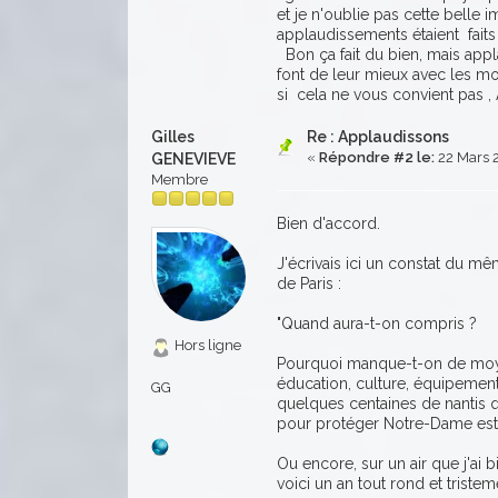
et je n'oublie pas cette belle 
applaudissements étaient faits
Bon ça fait du bien, mais appl
font de leur mieux avec les m
si cela ne vous convient pas
Gilles
Re : Applaudissons
«
Répondre #2 le:
22 Mars 2
GENEVIEVE
Membre
Bien d'accord.
J'écrivais ici un constat du m
de Paris :
"Quand aura-t-on compris ?
Hors ligne
Pourquoi manque-t-on de moyen
éducation, culture, équipements
GG
quelques centaines de nantis qu
pour protéger Notre-Dame est 
Ou encore, sur un air que j'ai 
voici un an tout rond et triste