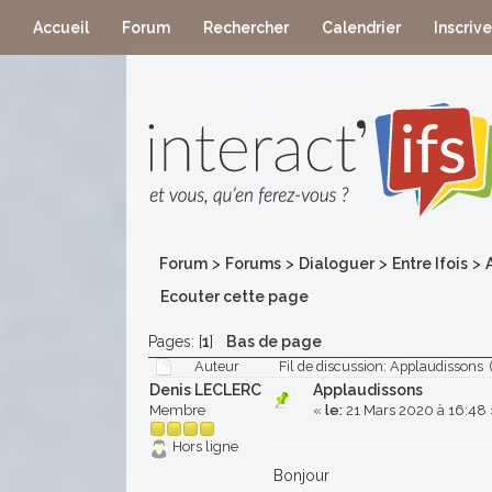
Accueil
Forum
Rechercher
Calendrier
Inscriv
Forum
>
Forums
>
Dialoguer
>
Entre Ifois
>
Ecouter cette page
Pages: [
1
]
Bas de page
Auteur
Fil de discussion: Applaudissons 
Denis LECLERC
Applaudissons
Membre
«
le:
21 Mars 2020 à 16:48 
Hors ligne
Bonjour