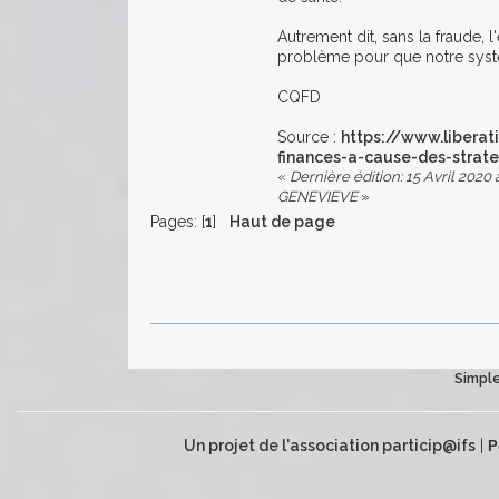
Autrement dit, sans la fraude, l
problème pour que notre système
CQFD
Source :
https://www.libera
finances-a-cause-des-strat
«
Dernière édition: 15 Avril 2020 à
GENEVIEVE
»
Pages: [
1
]
Haut de page
Simple
Un projet de l'association particip@ifs
|
P