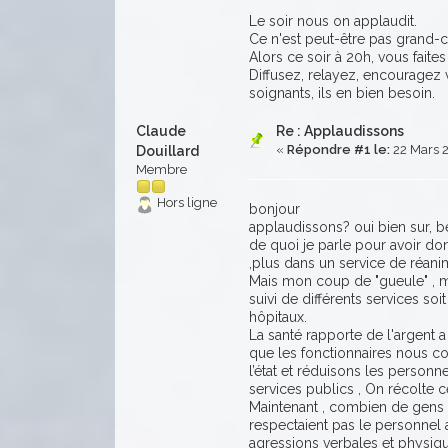
Le soir nous on applaudit.
Ce n'est peut-être pas grand-c
Alors ce soir à 20h, vous faite
Diffusez, relayez, encouragez
soignants, ils en bien besoin.
Claude
Re : Applaudissons
«
Répondre #1 le:
22 Mars 2
Douillard
Membre
Hors ligne
bonjour
applaudissons? oui bien sur, b
de quoi je parle pour avoir do
,plus dans un service de réani
Mais mon coup de "gueule" , mo
suivi de différents services soi
hôpitaux.
La santé rapporte de l'argent 
que les fonctionnaires nous coû
l’état et réduisons les personn
services publics , On récolte 
Maintenant , combien de gens q
respectaient pas le personnel
agressions verbales et physique