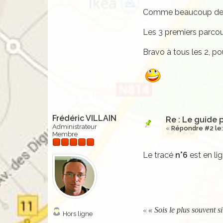
Comme beaucoup de Ifo
Les 3 premiers parcour
Bravo à tous les 2, po
Frédéric VILLAIN
Re : Le guide 
Administrateur
«
Répondre #2 le:
Membre
Le tracé
n°6
est en li
« Sois le plus souvent s
«
Hors ligne