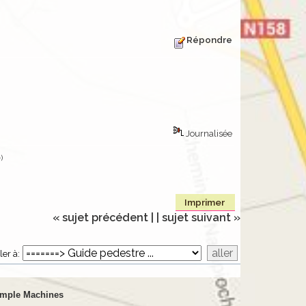
Répondre
Journalisée
e
)
Imprimer
« sujet précédent |
| sujet suivant »
ler à:
imple Machines