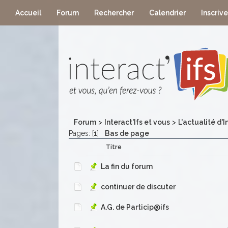
Accueil
Forum
Rechercher
Calendrier
Inscriv
Forum
>
Interact'Ifs et vous
>
L'actualité d'I
Pages: [
1
]
Bas de page
Titre
La fin du forum
continuer de discuter
A.G. de Particip@ifs