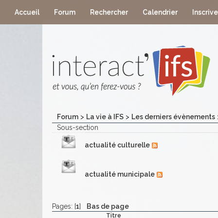
Accueil
Forum
Rechercher
Calendrier
Inscriv
Forum
>
La vie à IFS
>
Les derniers évènements
Sous-section
actualité culturelle
actualité municipale
Pages: [
1
]
Bas de page
Titre