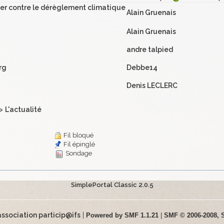
tter contre le dérèglement climatique
Alain Gruenais
Alain Gruenais
andre talpied
rg
Debbe14
Denis LECLERC
>
L'actualité
Fil bloqué
Fil épinglé
Sondage
SimplePortal Classic 2.0.5
association particip@ifs
|
Powered by SMF 1.1.21
|
SMF © 2006-2008, 