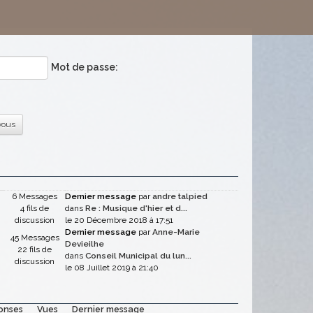
Mot de passe:
-vous
6 Messages
Dernier message
par
andre talpied
4 fils de
dans
Re : Musique d'hier et d...
discussion
le 20 Décembre 2018 à 17:51
Dernier message
par
Anne-Marie
45 Messages
Devieilhe
22 fils de
dans
Conseil Municipal du lun...
discussion
le 08 Juillet 2019 à 21:40
onses
Vues
Dernier message