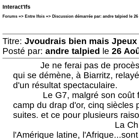
Interact'Ifs
Forums => Entre Ifois => Discussion démarrée par: andre talpied le 26
Titre:
Jvoudrais bien mais Jpeux 
Posté par:
andre talpied
le
26 Aoû
Je ne ferai pas de procès d'i
qui se démène, à Biarritz, relay
d'un résultat spectaculaire.
Le G7, malgré son coût far
camp du drap d'or, cinq siècles p
suites. et ce pour plusieurs raiso
La Chine, la Russ
l'Amérique latine, l'Afrique...so