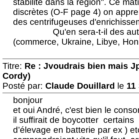
stabilité dans la région". Ce mat
discrètes (O-F page 4) on appr
des centrifugeuses d'enrichisse
Qu'en sera-t-il des autres 
(commerce, Ukraine, Libye, Ho
Titre:
Re : Jvoudrais bien mais J
Cordy)
Posté par:
Claude Douillard
le
11
bonjour
et oui André, c'est bien le conso
il suffirait de boycotter certain
d’élevage en batterie par ex ) e