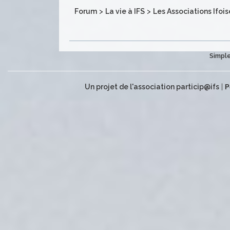
Forum
>
La vie à IFS
>
Les Associations Ifois
Simple
Un projet de l'association particip@ifs
|
P