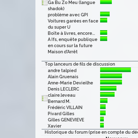
Ga Bu Zo Meu (langue
shadok)
problème avec GPI
Voitures garées en face
du super U
Boîte à livres, encore...
A Ifs, enquête publique
en cours sur la future
Maison d'Arrêt
Top lanceurs de fils de discussion
andre talpied
Alain Gruenais
Anne-Marie Devieilhe
Denis LECLERC
claire.leveau
Bernard M.
Frédéric VILLAIN
Pivard Gilles
Gilles GENEVIEVE
Xavier
Historique du forum (prise en compte du dé