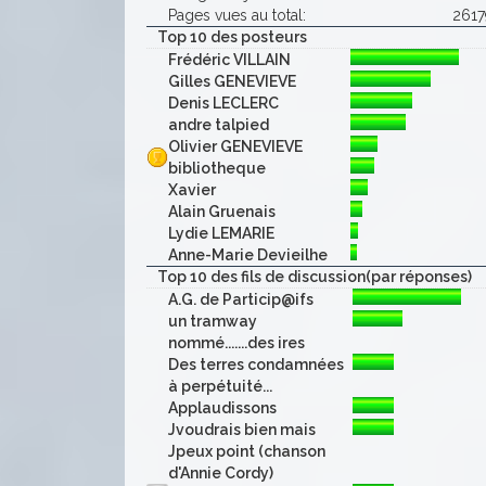
Pages vues au total:
2617
Top 10 des posteurs
Frédéric VILLAIN
Gilles GENEVIEVE
Denis LECLERC
andre talpied
Olivier GENEVIEVE
bibliotheque
Xavier
Alain Gruenais
Lydie LEMARIE
Anne-Marie Devieilhe
Top 10 des fils de discussion(par réponses)
A.G. de Particip@ifs
un tramway
nommé.......des ires
Des terres condamnées
à perpétuité...
Applaudissons
Jvoudrais bien mais
Jpeux point (chanson
d'Annie Cordy)