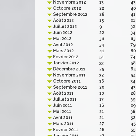
Novembre 2012
13
43
Octobre 2012
22
40
Septembre 2012
28
41
Août 2012
15
21
Juillet 2012
9
32
Juin 2012
22
34
Mai 2012
36
63
Avril 2012
34
79
Mars 2012
41
80
Février 2012
51
74
Janvier 2012
33
58
Décembre 2011
25
64
Novembre 2011
32
54
Octobre 2011
16
34
Septembre 2011
20
43
Août 2011
10
28
Juillet 2011
17
39
Juin 2011
16
29
Mai 2011
21
38
Avril 2011
21
52
Mars 2011
27
45
Février 2011
26
55
Janvier 2011
47
93