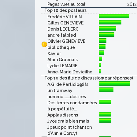
Pages vues au total:
2612
Top 10 des posteurs
Frédéric VILLAIN
Gilles GENEVIEVE
Denis LECLERC
andre talpied
Olivier GENEVIEVE
bibliotheque
Xavier
Alain Gruenais
Lydie LEMARIE
Anne-Marie Devieilhe
Top 10 des fils de discussion(par réponses)
A.G. de Particip@ifs
un tramway
nommé.......des ires
Des terres condamnées
à perpétuité...
Applaudissons
Jvoudrais bien mais
Jpeux point (chanson
d'Annie Cordy)