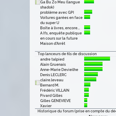
Ga Bu Zo Meu (langue
shadok)
problème avec GPI
Voitures garées en face
du super U
Boîte à livres, encore...
A Ifs, enquête publique
en cours sur la future
Maison d'Arrêt
Top lanceurs de fils de discussion
andre talpied
Alain Gruenais
Anne-Marie Devieilhe
Denis LECLERC
claire.leveau
Bernard M.
Frédéric VILLAIN
Pivard Gilles
Gilles GENEVIEVE
Xavier
Historique du forum (prise en compte du dé