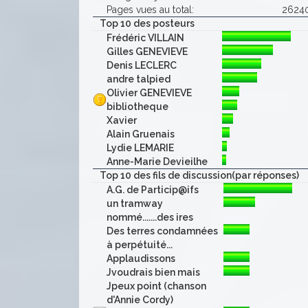
Pages vues au total:
2624
Top 10 des posteurs
Frédéric VILLAIN
Gilles GENEVIEVE
Denis LECLERC
andre talpied
Olivier GENEVIEVE
bibliotheque
Xavier
Alain Gruenais
Lydie LEMARIE
Anne-Marie Devieilhe
Top 10 des fils de discussion(par réponses)
A.G. de Particip@ifs
un tramway
nommé.......des ires
Des terres condamnées
à perpétuité...
Applaudissons
Jvoudrais bien mais
Jpeux point (chanson
d'Annie Cordy)