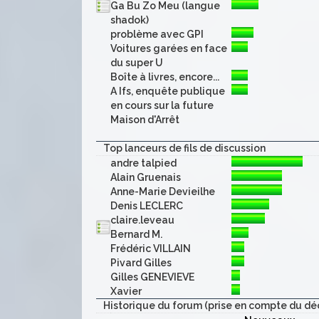
Ga Bu Zo Meu (langue
shadok)
problème avec GPI
Voitures garées en face
du super U
Boîte à livres, encore...
A Ifs, enquête publique
en cours sur la future
Maison d'Arrêt
Top lanceurs de fils de discussion
andre talpied
Alain Gruenais
Anne-Marie Devieilhe
Denis LECLERC
claire.leveau
Bernard M.
Frédéric VILLAIN
Pivard Gilles
Gilles GENEVIEVE
Xavier
Historique du forum (prise en compte du dé