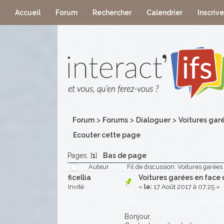
Accueil
Forum
Rechercher
Calendrier
Inscriv
Forum
>
Forums
>
Dialoguer
>
Voitures gar
Ecouter cette page
Pages: [
1
]
Bas de page
Auteur
Fil de discussion: Voitures garées
ficellia
Voitures garées en face 
Invité
«
le:
17 Août 2017 à 07:25 »
Bonjour,