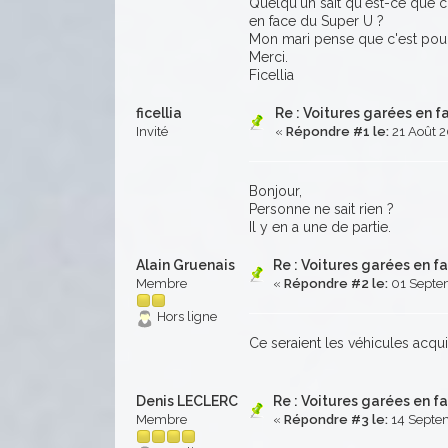
Quelqu'un sait qu'est-ce que c
en face du Super U ?
Mon mari pense que c'est pour v
Merci.
Ficellia
ficellia
Re : Voitures garées en f
Invité
«
Répondre #1 le:
21 Août 2
Bonjour,
Personne ne sait rien ?
Il y en a une de partie.
Alain Gruenais
Re : Voitures garées en f
Membre
«
Répondre #2 le:
01 Septem
Hors ligne
Ce seraient les véhicules acqu
Denis LECLERC
Re : Voitures garées en f
Membre
«
Répondre #3 le:
14 Septem