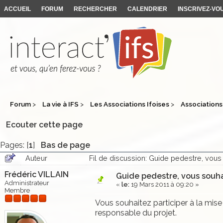
ACCUEIL
FORUM
RECHERCHER
CALENDRIER
INSCRIVEZ-VO
Forum
>
La vie à IFS
>
Les Associations Ifoises
>
Associations
Ecouter cette page
Pages: [
1
]
Bas de page
Auteur
Fil de discussion: Guide pedestre, vous s
Frédéric VILLAIN
Guide pedestre, vous souhai
Administrateur
«
le:
19 Mars 2011 à 09:20 »
Membre
Vous souhaitez participer à la mis
responsable du projet.