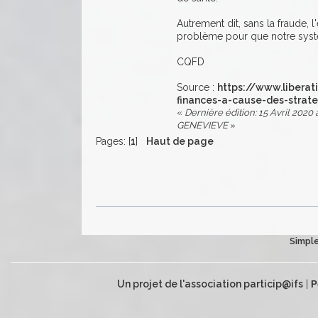
Autrement dit, sans la fraude, l
problème pour que notre système
CQFD
Source :
https://www.libera
finances-a-cause-des-strat
«
Dernière édition: 15 Avril 2020 à
GENEVIEVE
»
Pages: [
1
]
Haut de page
Simple
Un projet de l'association particip@ifs
|
P