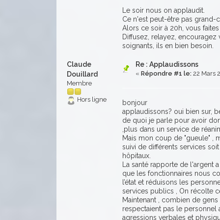
Le soir nous on applaudit.
Ce n'est peut-être pas grand-c
Alors ce soir à 20h, vous faite
Diffusez, relayez, encouragez
soignants, ils en bien besoin.
Claude
Re : Applaudissons
«
Répondre #1 le:
22 Mars 2
Douillard
Membre
Hors ligne
bonjour
applaudissons? oui bien sur, b
de quoi je parle pour avoir do
,plus dans un service de réani
Mais mon coup de "gueule" , mo
suivi de différents services soi
hôpitaux.
La santé rapporte de l'argent 
que les fonctionnaires nous coû
l’état et réduisons les personn
services publics , On récolte 
Maintenant , combien de gens q
respectaient pas le personnel
agressions verbales et physique