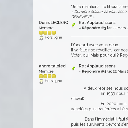
"Je le maintiens : le libéralisme
«
Dernière édition: 22 Mars 2020 à
GENEVIEVE
»
Denis LECLERC
Re : Applaudissons
Membre
«
Répondre #3 le:
22 Mars 
Hors ligne
D'accord avec vous deux.
Il va falloir se réveiller, ca
Voter, oui. Mais pour qui ? Reg
andre talpied
Re : Applaudissons
Membre
«
Répondre #4 le:
22 Mars 
Hors ligne
A deux reprises nous somme
En 1939 nous manquions d
cheval).
En 2020 nous manquons d
achetées puis tranférées à l'ét
Dans l'immédiat il faut faire
puis les survivants devront s'