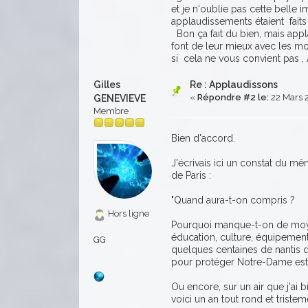
et je n'oublie pas cette belle 
applaudissements étaient faits
Bon ça fait du bien, mais appl
font de leur mieux avec les m
si cela ne vous convient pas
Gilles
Re : Applaudissons
«
Répondre #2 le:
22 Mars 2
GENEVIEVE
Membre
Bien d'accord.
J'écrivais ici un constat du m
de Paris :
"Quand aura-t-on compris ?
Hors ligne
Pourquoi manque-t-on de moyen
éducation, culture, équipements
GG
quelques centaines de nantis qu
pour protéger Notre-Dame est 
Ou encore, sur un air que j'ai 
voici un an tout rond et triste