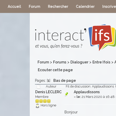
Accueil
Forum
Rechercher
Calendrier
Inscriv
Forum
>
Forums
>
Dialoguer
>
Entre Ifois
>
Ecouter cette page
Pages: [
1
]
Bas de page
Auteur
Fil de discussion: Applaudissons 
Denis LECLERC
Applaudissons
Membre
«
le:
21 Mars 2020 à 16:48 
Hors ligne
Bonjour