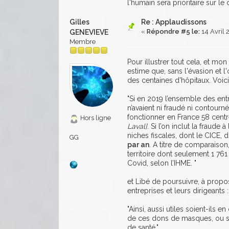
l'humain sera prioritaire sur le 
Gilles
Re : Applaudissons
«
Répondre #5 le:
14 Avril 
GENEVIEVE
Membre
Pour illustrer tout cela, et mon
estime que, sans l'évasion et l
des centaines d'hôpitaux. Voici
"Si en 2019 l’ensemble des entr
n’avaient ni fraudé ni contourné
fonctionner en France 58 centr
Hors ligne
Laval]
. Si l’on inclut la fraude 
niches fiscales, dont le CICE, 
GG
par an
. A titre de comparaison
territoire dont seulement 1 761 
Covid, selon l’IHME. "
et Libé de poursuivre, à propos
entreprises et leurs dirigeants :
"Ainsi, aussi utiles soient-ils 
de ces dons de masques, ou so
de santé."