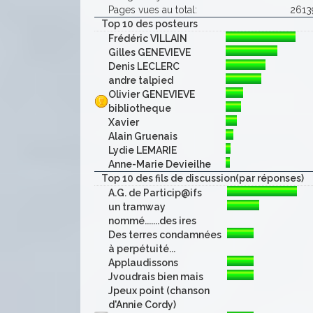
Pages vues au total:
2613
Top 10 des posteurs
Frédéric VILLAIN
Gilles GENEVIEVE
Denis LECLERC
andre talpied
Olivier GENEVIEVE
bibliotheque
Xavier
Alain Gruenais
Lydie LEMARIE
Anne-Marie Devieilhe
Top 10 des fils de discussion(par réponses)
A.G. de Particip@ifs
un tramway
nommé.......des ires
Des terres condamnées
à perpétuité...
Applaudissons
Jvoudrais bien mais
Jpeux point (chanson
d'Annie Cordy)