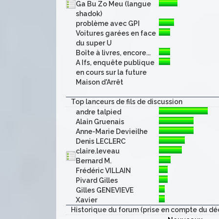
Ga Bu Zo Meu (langue
shadok)
problème avec GPI
Voitures garées en face
du super U
Boîte à livres, encore...
A Ifs, enquête publique
en cours sur la future
Maison d'Arrêt
Top lanceurs de fils de discussion
andre talpied
Alain Gruenais
Anne-Marie Devieilhe
Denis LECLERC
claire.leveau
Bernard M.
Frédéric VILLAIN
Pivard Gilles
Gilles GENEVIEVE
Xavier
Historique du forum (prise en compte du dé