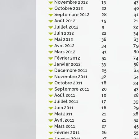
Novembre 2012
13
43
Octobre 2012
22
40
Septembre 2012
28
41
Août 2012
15
21
Juillet 2012
9
32
Juin 2012
22
34
Mai 2012
36
63
Avril 2012
34
79
Mars 2012
41
80
Février 2012
51
74
Janvier 2012
33
58
Décembre 2011
25
64
Novembre 2011
32
54
Octobre 2011
16
34
Septembre 2011
20
43
Août 2011
10
28
Juillet 2011
17
39
Juin 2011
16
29
Mai 2011
21
38
Avril 2011
21
52
Mars 2011
27
45
Février 2011
26
55
Janvier 2011
47
93