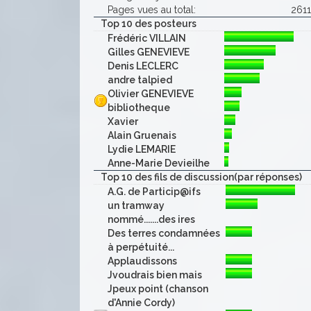
Pages vues au total:
261
Top 10 des posteurs
Frédéric VILLAIN
Gilles GENEVIEVE
Denis LECLERC
andre talpied
Olivier GENEVIEVE
bibliotheque
Xavier
Alain Gruenais
Lydie LEMARIE
Anne-Marie Devieilhe
Top 10 des fils de discussion(par réponses)
A.G. de Particip@ifs
un tramway
nommé.......des ires
Des terres condamnées
à perpétuité...
Applaudissons
Jvoudrais bien mais
Jpeux point (chanson
d'Annie Cordy)