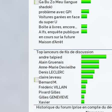
Ga Bu Zo Meu (langue
shadok)
problème avec GPI
Voitures garées en face
du super U
Boîte à livres, encore...
A Ifs, enquête publique
en cours sur la future
Maison d'Arrêt
Top lanceurs de fils de discussion
andre talpied
Alain Gruenais
Anne-Marie Devieilhe
Denis LECLERC
claire.leveau
Bernard M.
Frédéric VILLAIN
Pivard Gilles
Gilles GENEVIEVE
Xavier
Historique du forum (prise en compte du dé